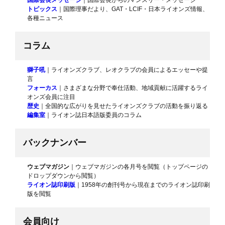
国際会長メッセージ
｜国際会長からのマンスリー・メッセージ
トピックス
｜国際理事だより、GAT・LCIF・日本ライオンズ情報、
各種ニュース
コラム
獅子吼
｜ライオンズクラブ、レオクラブの会員によるエッセーや提
言
フォーカス
｜さまざまな分野で奉仕活動、地域貢献に活躍するライ
オンズ会員に注目
歴史
｜全国的な広がりを見せたライオンズクラブの活動を振り返る
編集室
｜ライオン誌日本語版委員のコラム
バックナンバー
ウェブマガジン
｜ウェブマガジンの各月号を閲覧（トップページの
ドロップダウンから閲覧）
ライオン誌印刷版
｜1958年の創刊号から現在までのライオン誌印刷
版を閲覧
会員向け