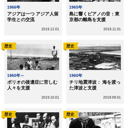
1966年
1965年
アジアは一つ アジア人留
島に響くピアノの音：東
学生との交流
京都の離島を支援
2019.12.01
2019.11.01
歴史
歴史
1960年～
1960年
ポリオの後遺症に苦しむ
チリ地震津波： 海を渡っ
人々を支援
た津波と支援
2019.10.01
2019.09.01
歴史
歴史