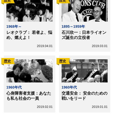
歴史
歴史
1968年～
1895～1959年
レオクラブ： 若者よ、悩
石川欣一：日本ライオン
め、燃えよ！
ズ誕生の立役者
2019.04.01
2019.03.01
歴史
歴史
1960年代
1960年代
心身障害者支援：あなた
交通安全： 安全のための
も私も社会の一員
戦いをリード
2019.02.01
2019.01.01