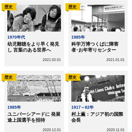
歴史
歴史
1970年代
1985年
幼児難聴をより早く発見
科学万博つくばに障害
し 言葉のある世界へ
者･お年寄りセンター
2021.02.01
2021.01.01
歴史
歴史
1985年
1917～82年
ユニバーシアードに 発展
村上薫：アジア初の国際
途上国選手を招待
会長
2020.12.01
2020.11.01