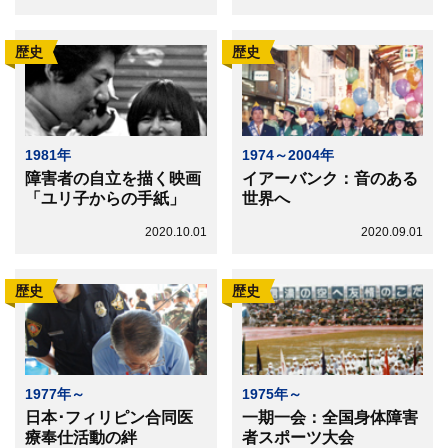
歴史
歴史
1981年
1974～2004年
障害者の自立を描く映画
イアーバンク：音のある
「ユリ子からの手紙」
世界へ
2020.10.01
2020.09.01
歴史
歴史
1977年～
1975年～
日本･フィリピン合同医
一期一会：全国身体障害
療奉仕活動の絆
者スポーツ大会