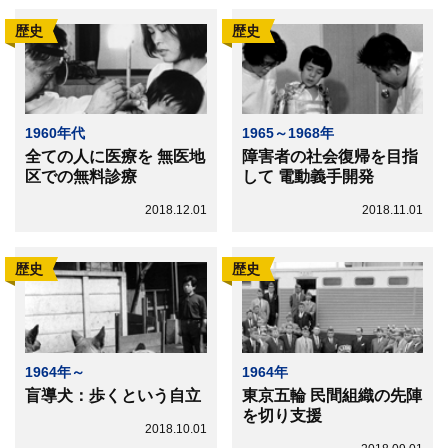
歴史
歴史
1960年代
1965～1968年
全ての人に医療を 無医地
障害者の社会復帰を目指
区での無料診療
して 電動義手開発
2018.12.01
2018.11.01
歴史
歴史
1964年～
1964年
盲導犬：歩くという自立
東京五輪 民間組織の先陣
を切り支援
2018.10.01