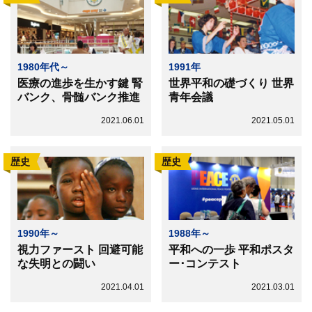
1980年代～
1991年
医療の進歩を生かす鍵 腎
世界平和の礎づくり 世界
バンク、骨髄バンク推進
青年会議
2021.06.01
2021.05.01
歴史
歴史
1990年～
1988年～
視力ファースト 回避可能
平和への一歩 平和ポスタ
な失明との闘い
ー･コンテスト
2021.04.01
2021.03.01