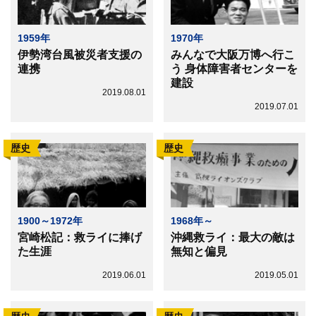
1959年
1970年
伊勢湾台風被災者支援の
みんなで大阪万博へ行こ
連携
う 身体障害者センターを
建設
2019.08.01
2019.07.01
歴史
歴史
1900～1972年
1968年～
宮崎松記：救ライに捧げ
沖縄救ライ：最大の敵は
た生涯
無知と偏見
2019.06.01
2019.05.01