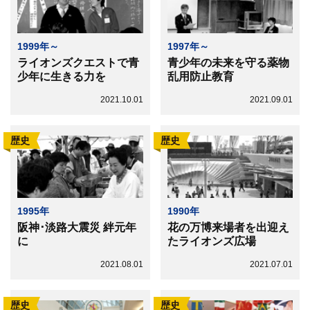
1999年～
1997年～
ライオンズクエストで青
青少年の未来を守る薬物
少年に生きる力を
乱用防止教育
2021.10.01
2021.09.01
歴史
歴史
1995年
1990年
阪神･淡路大震災 絆元年
花の万博来場者を出迎え
に
たライオンズ広場
2021.08.01
2021.07.01
歴史
歴史