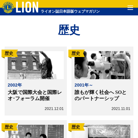
ライオン誌日本語版ウェブマガジン
歴史
歴史
歴史
2002年
2001年～
大阪で国際大会と国際レ
誰もが輝く社会へ SOと
オ･フォーラム開催
のパートナーシップ
2021.12.01
2021.11.01
歴史
歴史