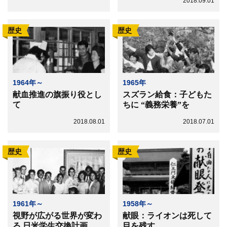
2018.09.01
歴史
歴史
1964年～
1965年
献血推進の旗振り役とし
スズラン給食：子どもた
て
ちに “義務栄養”を
2018.08.01
2018.07.01
歴史
歴史
1961年～
1958年～
視野が広がる世界が変わ
献眼：ライオンは死して
る 日米学生交換計画
目を残す